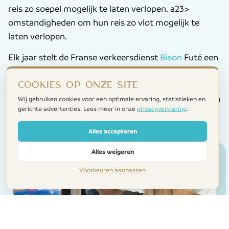
reis zo soepel mogelijk te laten verlopen. a23>
omstandigheden om hun reis zo vlot mogelijk te
laten verlopen.
Elk jaar stelt de Franse verkeersdienst
Bison
Futé een
‘drukke kalender’ op met daarop de zwarte
Cookies op onze site
zaterdagen.
Houd er echter rekening mee dat bijna elk weekend in
Wij gebruiken cookies voor een optimale ervaring, statistieken en
gerichte advertenties. Lees meer in onze
privacyverklaring
.
de zomer een drukke periode is om te reizen.
Alles accepteren
Alles weigeren
Voorkeuren aanpassen