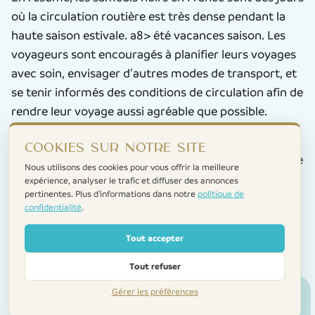
où la circulation routière est très dense pendant la
haute saison estivale. a8> été vacances saison. Les
voyageurs sont encouragés à planifier leurs voyages
avec soin, envisager d’autres modes de transport, et
se tenir informés des conditions de circulation afin de
rendre leur voyage aussi agréable que possible.
Chaque année, le service français d’information
Cookies sur notre site
routière
Bison
Futé publie un « calendrier des jours de
Nous utilisons des cookies pour vous offrir la meilleure
forte affluence » indiquant les samedis noirs.
expérience, analyser le trafic et diffuser des annonces
pertinentes. Plus d'informations dans notre
politique de
Cependant, gardez à l’esprit que presque tous les
confidentialité
.
week-ends d’été sont des périodes de forte affluence
pour les déplacements.
Tout accepter
Tout refuser
Gérer les préférences