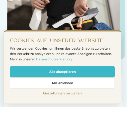
Cookies auf unserer Website
Wir verwenden Cookies, um Ihnen das beste Erlebnis zu bieten,
den Verkehr zu analysieren und relevante Anzeigen zu schalten.
Mehr in unserer
Datenschutzerklärung
.
Alle akzeptieren
Kontakt
Alle ablehnen
Wir werden unser Bestes tun, um Ihren
Einstellungen verwalten
Aufenthalt hier so angenehm und glücklich
wie möglich zu gestalten.
Wenn Sie spezielle Wünsche haben, können
Sie diese bei Ihrer Reservierung angeben oder